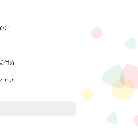
除く)
の受付時
くださ