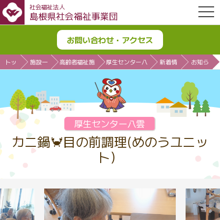
社会福祉法人
OPE
島根県社会福祉事業団
お問い合わせ・アクセス
トッ
施設一
高齢者福祉施
厚生センター八
新着情
お知ら
プ
覧
設
雲
報
せ
厚生センター八雲
カニ鍋🦀目の前調理(めのうユニッ
ト）