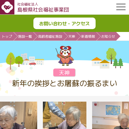
社会福祉法人
OPE
島根県社会福祉事業団
お問い合わせ・アクセス
トップ
施設一覧
高齢者福祉施設
天神
新着情報
お知らせ
天神
新年の挨拶とお屠蘇の振るまい