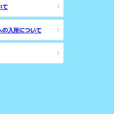
いて
への入所について