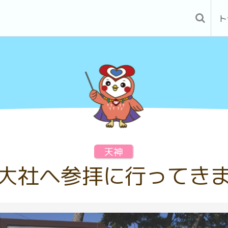
ト
天神
大社へ参拝に行ってき