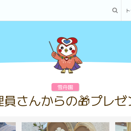
ト
雪舟園
理員さんからの🎁プレゼ