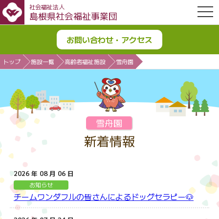
社会福祉法人
OPE
島根県社会福祉事業団
お問い合わせ・アクセス
トップ
施設一覧
高齢者福祉施設
雪舟園
雪舟園
新着情報
2026 年 08 月 06 日
お知らせ
チームワンダフルの皆さんによるドッグセラピー🐶