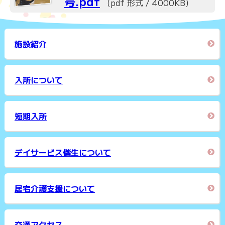
号.pdf
（pdf 形式 / 4000KB）
施設紹介
入所について
短期入所
デイサービス偕生について
居宅介護支援について
交通アクセス