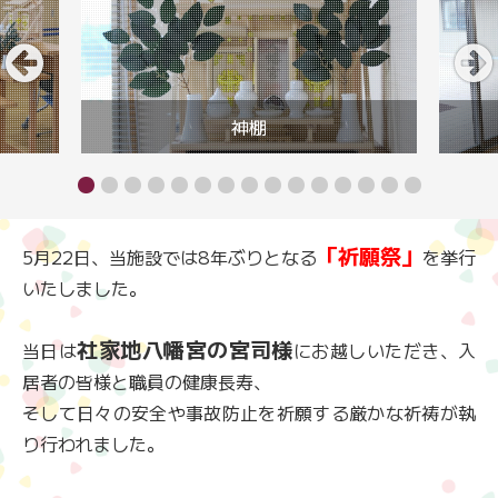
神棚
「祈願祭」
5月22日、当施設では8年ぶりとなる
を挙行
いたしました。
社家地八幡宮の宮司様
当日は
にお越しいただき、入
居者の皆様と職員の健康長寿、
そして日々の安全や事故防止を祈願する厳かな祈祷が執
り行われました。