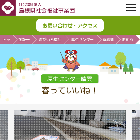
社会福祉法人
OPE
島根県社会福祉事業団
お問い合わせ・アクセス
トッ
施設一
障がい者福祉
厚生センター
新着情
お知ら
プ
覧
施設
晴雲
報
せ
厚生センター晴雲
春っていいね！