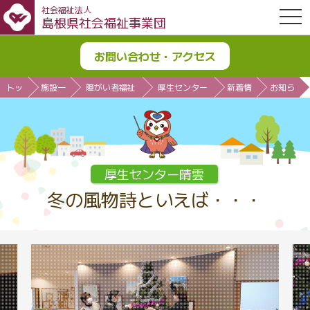
社会福祉法人
OPE
島根県社会福祉事業団
お問い合わせ・アクセス
トッ
施設一
障がい者福祉
厚生センター
新着情
お知ら
プ
覧
施設
晴雲
報
せ
厚生センター晴雲
冬の風物詩といえば・・・