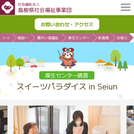
社会福祉法人
OPE
島根県社会福祉事業団
お問い合わせ・アクセス
トッ
施設一
障がい者福祉
厚生センター
新着情
お知ら
プ
覧
施設
晴雲
報
せ
厚生センター晴雲
スイーツパラダイス in Seiun