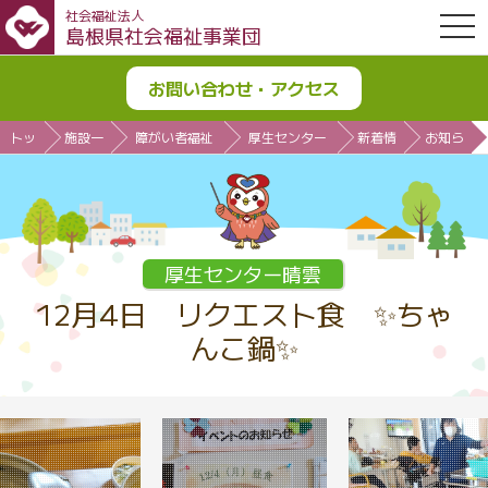
社会福祉法人
OPE
島根県社会福祉事業団
お問い合わせ・アクセス
トッ
施設一
障がい者福祉
厚生センター
新着情
お知ら
プ
覧
施設
晴雲
報
せ
厚生センター晴雲
12月4日 リクエスト食 ✨ちゃ
んこ鍋✨