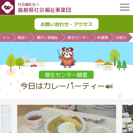
社会福祉法人
OPE
島根県社会福祉事業団
お問い合わせ・アクセス
トッ
施設一
障がい者福祉
厚生センター
新着情
お知ら
プ
覧
施設
晴雲
報
せ
厚生センター晴雲
今日はカレーパーティー🍛