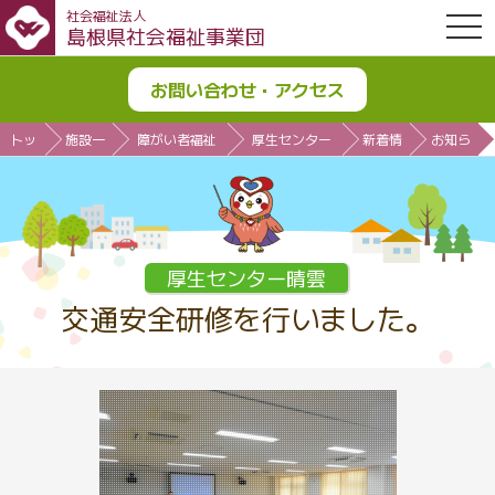
社会福祉法人
OPE
島根県社会福祉事業団
お問い合わせ・アクセス
トッ
施設一
障がい者福祉
厚生センター
新着情
お知ら
プ
覧
施設
晴雲
報
せ
厚生センター晴雲
交通安全研修を行いました。