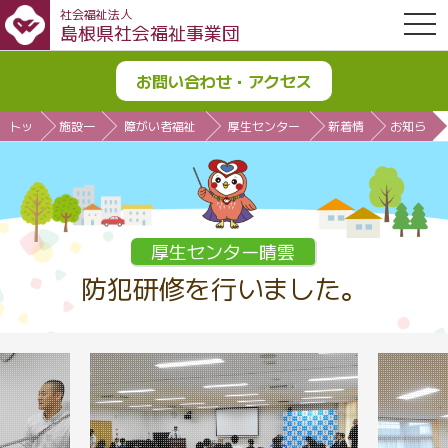
社会福祉法人
OPE
島根県社会福祉事業団
お問い合わせ・アクセス
トッ
施設一
障がい者福祉
厚生センター
新着情
お知ら
プ
覧
施設
晴雲
報
せ
厚生センター晴雲
防犯研修を行いました。