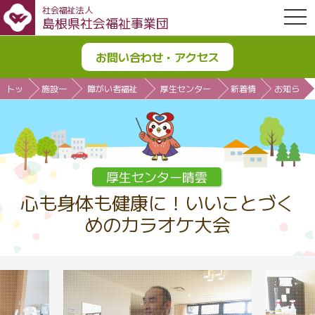
社会福祉法人
OPE
島根県社会福祉事業団
お問い合わせ・アクセス
トッ
施設一
障がい者福祉
厚生センター
新着情
お知ら
プ
覧
施設
晴雲
報
せ
厚生センター晴雲
心も身体も健康に！いいことづく
めのカラオケ大会