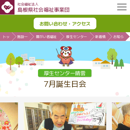
社会福祉法人
OPE
島根県社会福祉事業団
お問い合わせ・アクセス
トッ
施設一
障がい者福祉
厚生センター
新着情
お知ら
プ
覧
施設
晴雲
報
せ
厚生センター晴雲
7月誕生日会