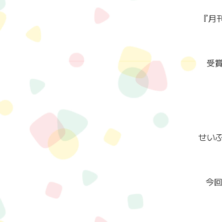
『月
受
せい
今