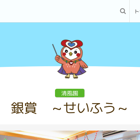
ト
清風園
銀賞 ～せいふう～