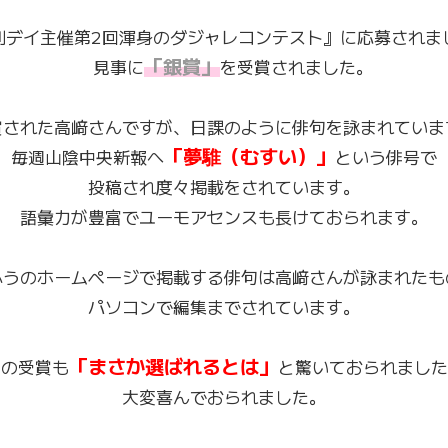
刊デイ主催第2回渾身のダジャレコンテスト』に応募されま
「銀賞」
見事に
を受賞されました。
賞された高﨑さんですが、日課のように俳句を詠まれていま
「夢騅（むすい）」
毎週山陰中央新報へ
という俳号で
投稿され度々掲載をされています。
語彙力が豊富でユーモアセンスも長けておられます。
ふうのホームページで掲載する俳句は高﨑さんが詠まれたも
パソコンで編集までされています。
「まさか選ばれるとは」
回の受賞も
と驚いておられました
大変喜んでおられました。