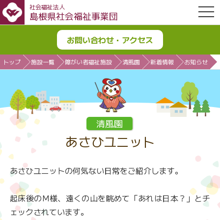
社会福祉法人
OPE
島根県社会福祉事業団
お問い合わせ・アクセス
トップ
施設一覧
障がい者福祉施設
清風園
新着情報
お知らせ
清風園
あさひユニット
あさひユニットの何気ない日常をご紹介します。
起床後のM様、遠くの山を眺めて「あれは日本？」とチ
ェックされています。