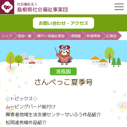
社会福祉法人
OPE
島根県社会福祉事業団
お問い合わせ・アクセス
トップ
施設一覧
障がい者福祉施設
清風園
新着情報
広報誌
清風園
さんべっこ夏季号
◇トピックス◇
ムービングバード絵付け
障害者地域生活支援センターせいふう作品紹介
松岡達男様作品紹介