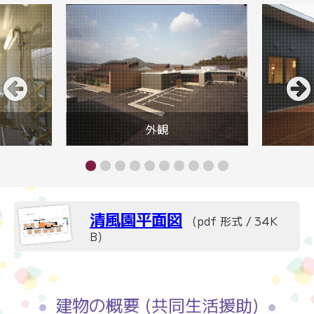
外観
清風園平面図
（pdf 形式 / 34K
B）
建物の概要 (共同生活援助)