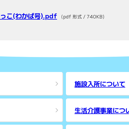
っこ(わかば号).pdf
（pdf 形式 / 740KB）
施設入所について
生活介護事業につ