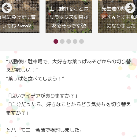
土に触れることは
先生達の熱が入
台風に負けずに育
リラックス効果が
ます🔥とても勉
ってね🍅🥒🍉
あるそうです🥰
になりました
“活動後に駐車場で、大好きな葉っぱあそびからの切り替
えが難しい！”
“葉っぱを食べてしまう！”
「良いアイデアがありますか？」
「自分だったら、好きなことからどう気持ちを切り替え
ますか？」
とハーモニー会議で検討しました。